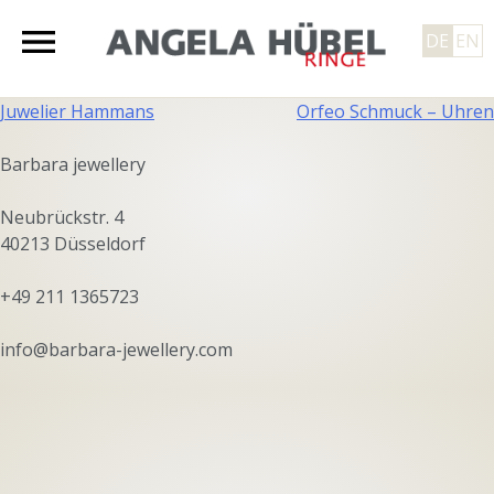
Skip
to
DE
EN
content
Angela Hübel
Beitragsnavigation
Juwelier Hammans
Orfeo Schmuck – Uhren
Barbara jewellery
Neubrückstr. 4
40213 Düsseldorf
+49 211 1365723
info@barbara-jewellery.com