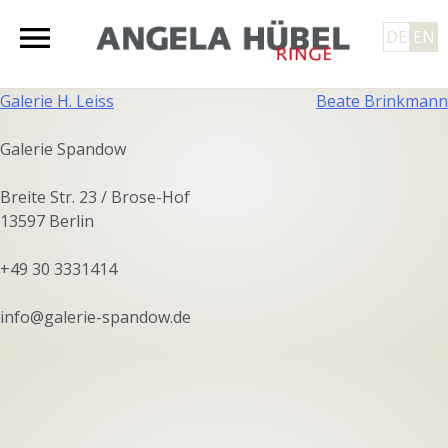
Skip
to
DE
EN
content
Angela Hübel
Post
Galerie H. Leiss
Beate Brinkmann
navigation
Galerie Spandow
Breite Str. 23 / Brose-Hof
13597 Berlin
+49 30 3331414‬
info@galerie-spandow.de